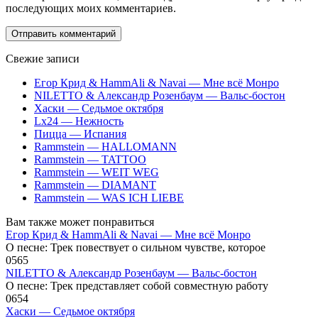
последующих моих комментариев.
Свежие записи
Егор Крид & HammAli & Navai — Мне всё Монро
NILETTO & Александр Розенбаум — Вальс-бостон
Хаски — Седьмое октября
Lx24 — Нежность
Пицца — Испания
Rammstein — HALLOMANN
Rammstein — TATTOO
Rammstein — WEIT WEG
Rammstein — DIAMANT
Rammstein — WAS ICH LIEBE
Вам также может понравиться
Егор Крид & HammAli & Navai — Мне всё Монро
О песне: Трек повествует о сильном чувстве, которое
0
565
NILETTO & Александр Розенбаум — Вальс-бостон
О песне: Трек представляет собой совместную работу
0
654
Хаски — Седьмое октября