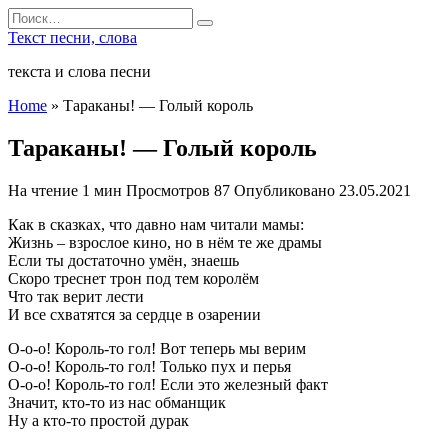
Перейти
Search
к
for:
Текст песни, слова
содержанию
текста и слова песни
Home
»
Тараканы! — Голый король
Тараканы! — Голый король
На чтение
1 мин
Просмотров
87
Опубликовано
23.05.2021
Как в сказках, что давно нам читали мамы:
Жизнь – взрослое кино, но в нём те же драмы
Если ты достаточно умён, знаешь
Скоро треснет трон под тем королём
Что так верит лести
И все схватятся за сердце в озарении
О-о-о! Король-то гол! Вот теперь мы верим
О-о-о! Король-то гол! Только пух и перья
О-о-о! Король-то гол! Если это железный факт
Значит, кто-то из нас обманщик
Ну а кто-то простой дурак