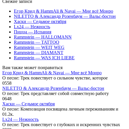
Свежие записи
Егор Крид & HammAli & Navai — Мне всё Монро
NILETTO & Александр Розенбаум — Вальс-бостон
Хаски — Седьмое октября
Lx24 — Нежность
Пицца — Испания
Rammstein — HALLOMANN
Rammstein — TATTOO
Rammstein — WEIT WEG
Rammstein — DIAMANT
Rammstein — WAS ICH LIEBE
Вам также может понравиться
Егор Крид & HammAli & Navai — Мне всё Монро
О песне: Трек повествует о сильном чувстве, которое
0
558
NILETTO & Александр Розенбаум — Вальс-бостон
О песне: Трек представляет собой совместную работу
0
648
Хаски — Седьмое октября
О песне: Композиция посвящена личным переживаниям и
0
1.2к.
Lx24 — Нежность
О песне: Трек повествует о глубоких и искренних чувствах