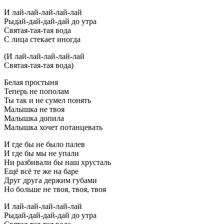
И лай-лай-лай-лай-лай
Рыдай-дай-дай-дай до утра
Святая-тая-тая вода
С лица стекает иногда
(И лай-лай-лай-лай-лай
Святая-тая-тая вода)
Белая простыня
Теперь не пополам
Ты так и не сумел понять
Малышка не твоя
Малышка допила
Малышка хочет потанцевать
И где бы не было палев
И где бы мы не упали
Ни разбивали бы наш хрусталь
Ещё всё те же на баре
Друг друга держим губами
Но больше не твоя, твоя, твоя
И лай-лай-лай-лай-лай
Рыдай-дай-дай-дай до утра