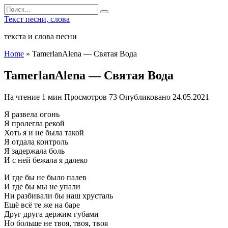
Перейти
Search
к
for:
Текст песни, слова
содержанию
текста и слова песни
Home
»
TamerlanAlena — Святая Вода
TamerlanAlena — Святая Вода
На чтение
1 мин
Просмотров
73
Опубликовано
24.05.2021
Я развела огонь
Я пролегла рекой
Хоть я и не была такой
Я отдала контроль
Я задержала боль
И с ней бежала я далеко
И где бы не было палев
И где бы мы не упали
Ни разбивали бы наш хрусталь
Ещё всё те же на баре
Друг друга держим губами
Но больше не твоя, твоя, твоя