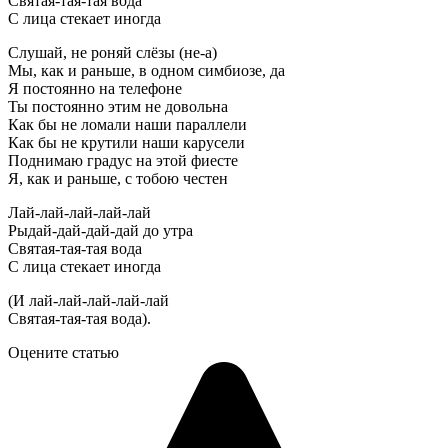
Святая-тая-тая вода
С лица стекает иногда
Слушай, не роняй слёзы (не-а)
Мы, как и раньше, в одном симбиозе, да
Я постоянно на телефоне
Ты постоянно этим не довольна
Как бы не ломали наши параллели
Как бы не крутили наши карусели
Поднимаю градус на этой фиесте
Я, как и раньше, с тобою честен
Лай-лай-лай-лай-лай
Рыдай-дай-дай-дай до утра
Святая-тая-тая вода
С лица стекает иногда
(И лай-лай-лай-лай-лай
Святая-тая-тая вода).
Оцените статью