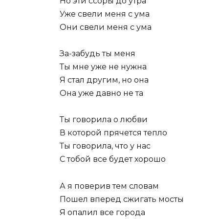
Но эти ссоры до утра
Уже свели меня с ума
Они свели меня с ума
За-забудь ты меня
Ты мне уже не нужна
Я стал другим, но она
Она уже давно не та
Ты говорила о любви
В которой прячется тепло
Ты говорила, что у нас
С тобой все будет хорошо
А я поверив тем словам
Пошел вперед сжигать мосты
Я опалил все города