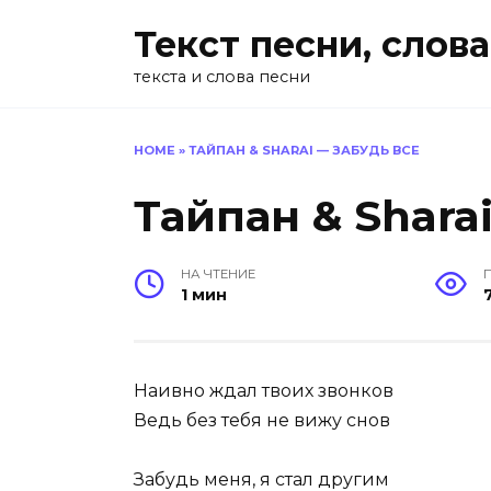
Перейти
Текст песни, слова
к
содержанию
текста и слова песни
HOME
»
ТАЙПАН & SHARAI — ЗАБУДЬ ВСЕ
Тайпан & Shara
НА ЧТЕНИЕ
1 мин
Наивно ждал твоих звонков
Ведь без тебя не вижу снов
Забудь меня, я стал другим