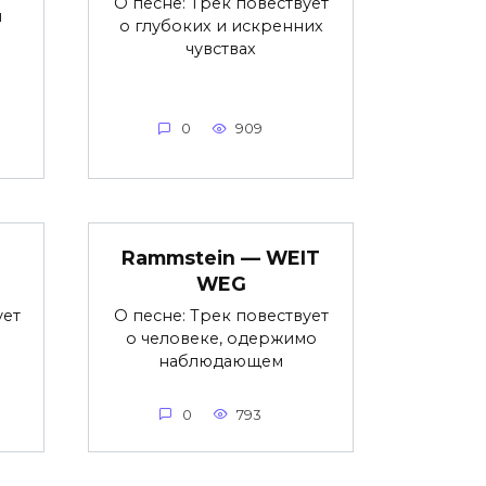
О песне: Трек повествует
я
о глубоких и искренних
чувствах
0
909
Rammstein — WEIT
WEG
ует
О песне: Трек повествует
о человеке, одержимо
наблюдающем
0
793