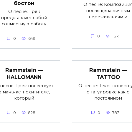
бостон
О песне: Композици
посвящена личным
О песне: Трек
переживаниям и
представляет собой
совместную работу
0
1.2к.
0
649
Rammstein —
Rammstein —
HALLOMANN
TATTOO
песне: Трек повествует
О песне: Текст повеств
о маньяке-похитителе,
о татуировке как о
который
постоянном
0
828
0
787