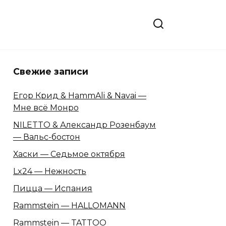
Свежие записи
Егор Крид & HammAli & Navai —
Мне всё Монро
NILETTO & Александр Розенбаум
— Вальс-бостон
Хаски — Седьмое октября
Lx24 — Нежность
Пицца — Испания
Rammstein — HALLOMANN
Rammstein — TATTOO