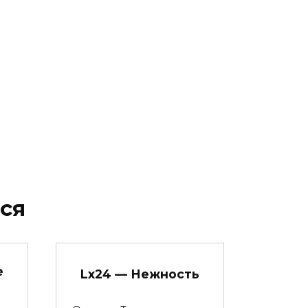
ся
е
Lx24 — Нежность