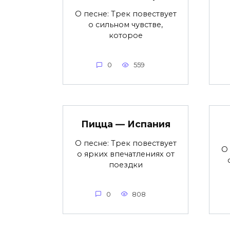
О песне: Трек повествует
о сильном чувстве,
которое
0
559
Пицца — Испания
О песне: Трек повествует
О 
о ярких впечатлениях от
поездки
0
808