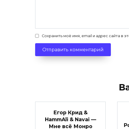
Сохранить моё имя, email и адрес сайта в
В
Егор Крид &
HammAli & Navai —
Р
Мне всё Монро