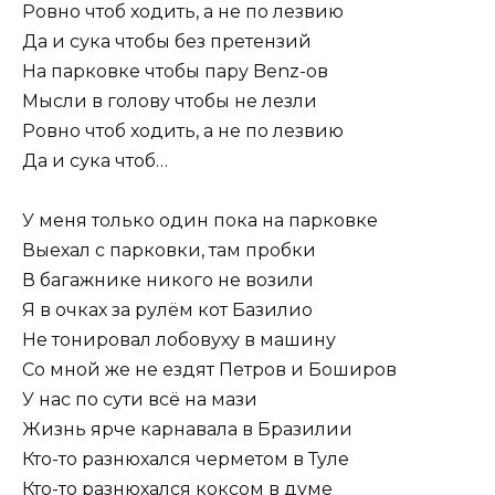
Ровно чтоб ходить, а не по лезвию
Да и сука чтобы без претензий
На парковке чтобы пару Benz-ов
Мысли в голову чтобы не лезли
Ровно чтоб ходить, а не по лезвию
Да и сука чтоб…
У меня только один пока на парковке
Выехал с парковки, там пробки
В багажнике никого не возили
Я в очках за рулём кот Базилио
Не тонировал лобовуху в машину
Со мной же не ездят Петров и Боширов
У нас по сути всё на мази
Жизнь ярче карнавала в Бразилии
Кто-то разнюхался черметом в Туле
Кто-то разнюхался коксом в думе