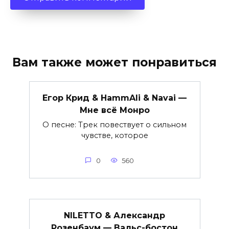
Вам также может понравиться
Егор Крид & HammAli & Navai —
Мне всё Монро
О песне: Трек повествует о сильном
чувстве, которое
0
560
NILETTO & Александр
Розенбаум — Вальс-бостон