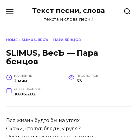
Перейти
Текст песни, слова
к
содержанию
текста и слова песни
HOME
»
SLIMUS, ВЕСЪ — ПАРА БЕНЦОВ
SLIMUS, ВесЪ — Пара
бенцов
НА ЧТЕНИЕ
ПРОСМОТРОВ
2 мин
33
ОПУБЛИКОВАНО
10.06.2021
Вся жизнь будто бы на углях
Скажи, кто тут, блядь, у руля?
Пусть идёт как идёт, ведь в итоге