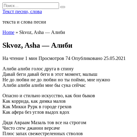
Перейти
Search
к
for:
Текст песни, слова
содержанию
текста и слова песни
Home
»
Skvoz, Asha — Алиби
Skvoz, Asha — Алиби
На чтение
1 мин
Просмотров
74
Опубликовано
25.05.2021
Алиби алиби голос друга в спину
Давай беги давай беги в этот момент, малыш
Не до любви не до любви но ты пойми, мне нужно
Алиби алиби алиби мне бы сука сейчас
Опасно и стильно искусство, как бои быков
Как коррида, как димка малов
Как Микки Рурк в городе грехов
Как афера без углов выдох вдох
Дядя Авраам Мазаль тов все на строгом
Чисто crew джанни версаче
Плюс запах свежестреленных стволов