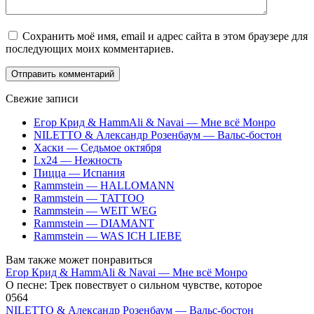
Сохранить моё имя, email и адрес сайта в этом браузере для
последующих моих комментариев.
Свежие записи
Егор Крид & HammAli & Navai — Мне всё Монро
NILETTO & Александр Розенбаум — Вальс-бостон
Хаски — Седьмое октября
Lx24 — Нежность
Пицца — Испания
Rammstein — HALLOMANN
Rammstein — TATTOO
Rammstein — WEIT WEG
Rammstein — DIAMANT
Rammstein — WAS ICH LIEBE
Вам также может понравиться
Егор Крид & HammAli & Navai — Мне всё Монро
О песне: Трек повествует о сильном чувстве, которое
0
564
NILETTO & Александр Розенбаум — Вальс-бостон