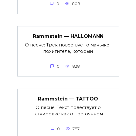
0
808
Rammstein — HALLOMANN
О песне: Трек повествует о маньяке-
похитителе, который
0
828
Rammstein — TATTOO
О песне: Текст повествует о
татуировке как о постоянном
0
787