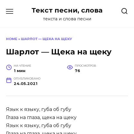
Перейти
Текст песни, слова
к
содержанию
текста и слова песни
HOME
»
ШАРЛОТ — ЩЕКА НА ЩЕКУ
Шарлот — Щека на щеку
НА ЧТЕНИЕ
ПРОСМОТРОВ
1 мин
76
ОПУБЛИКОВАНО
24.05.2021
Язык к языку, губа об губу
Глаза на глаза, щека на щеку
Язык к языку, губа об губу
Глаза на глаза, щека на щеку