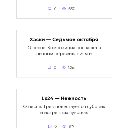
0
657
Хаски — Седьмое октября
О песне: Композиция посвящена
личным переживаниям и
0
1.2к.
Lx24 — Нежность
О песне: Трек повествует о глубоких
и искренних чувствах
0
917