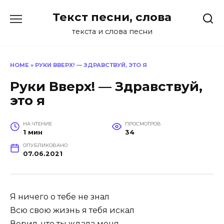
Перейти
Текст песни, слова
к
содержанию
текста и слова песни
HOME
»
РУКИ ВВЕРХ! — ЗДРАВСТВУЙ, ЭТО Я
Руки Вверх! — Здравствуй,
это я
НА ЧТЕНИЕ
ПРОСМОТРОВ
1 мин
34
ОПУБЛИКОВАНО
07.06.2021
Я ничего о тебе не знал
Всю свою жизнь я тебя искал
Верил, что ты ждала меня