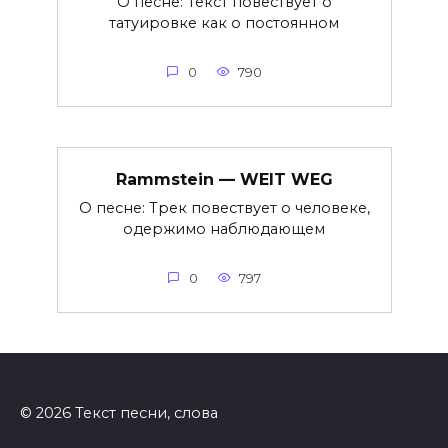
О песне: Текст повествует о
татуировке как о постоянном
0
790
Rammstein — WEIT WEG
О песне: Трек повествует о человеке,
одержимо наблюдающем
0
797
© 2026 Текст песни, слова