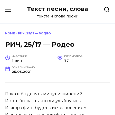
Перейти
Текст песни, слова
к
содержанию
текста и слова песни
HOME
»
РИЧ, 25/17 — РОДЕО
РИЧ, 25/17 — Родео
НА ЧТЕНИЕ
ПРОСМОТРОВ
1 мин
77
ОПУБЛИКОВАНО
25.05.2021
Пока шёл девять минут извинений
И хоть бы раз ты что ли улыбнулась
И скора финт будет с исчезновением
И всё звучит как у дельфина юность