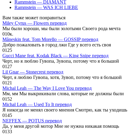
Rammstein — DIAMANT
Rammstein — WAS ICH LIEBE
Вам также может понравиться
Miley Cyrus — Flowers перевод
Мы были хороши, мы были золотыми Своего рода мечта
0
10к.
Måneskin feat. Tom Morello — GOSSIP перевод
Добро пожаловать в город лжи Где у всего есть своя
0
125
Gucci Mane feat. Kodak Black — King Snipe перевод
Черт, но я люблю Гувопа, Зувопа, потому что я большой
0
127
Lil Gnar — Stonecrest перевод
Черт, я люблю Гувопа, хотя, Зувоп, потому что я большой
0
121
Michal Leah — The Way I Love You перевод
Мм, мм Мы выкрикивали слова, которые не должны были
0
152
Michal Leah — Used To It перевод
Я никогда не менял своего мнения Смотрю, как ты уходишь
0
145
NEFFEX — POTUS перевод
Да, у меня другой мотор Мне не нужна никакая помощь
0
133