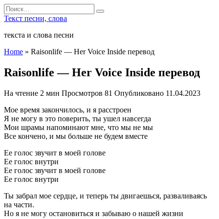
Перейти
Search
к
for:
Текст песни, слова
содержанию
текста и слова песни
Home
»
Raisonlife — Her Voice Inside перевод
Raisonlife — Her Voice Inside перевод
На чтение
2 мин
Просмотров
81
Опубликовано
11.04.2023
Мое время закончилось, и я расстроен
Я не могу в это поверить, ты ушел навсегда
Мои шрамы напоминают мне, что мы не мы
Все кончено, и мы больше не будем вместе
Ее голос звучит в моей голове
Ее голос внутри
Ее голос звучит в моей голове
Ее голос внутри
Ты забрал мое сердце, и теперь ты двигаешься, разваливаясь
на части.
Но я не могу остановиться и забываю о нашей жизни