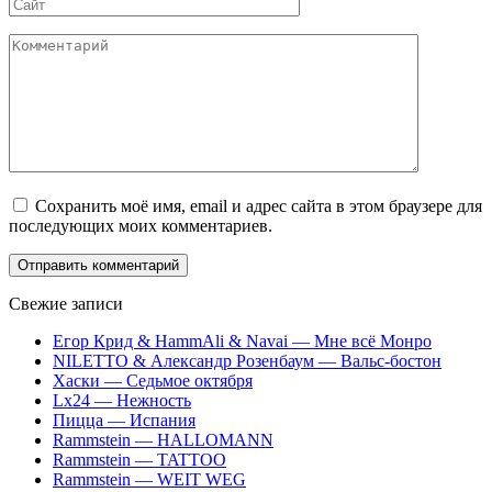
Сайт
Комментарий
Сохранить моё имя, email и адрес сайта в этом браузере для
последующих моих комментариев.
Свежие записи
Егор Крид & HammAli & Navai — Мне всё Монро
NILETTO & Александр Розенбаум — Вальс-бостон
Хаски — Седьмое октября
Lx24 — Нежность
Пицца — Испания
Rammstein — HALLOMANN
Rammstein — TATTOO
Rammstein — WEIT WEG