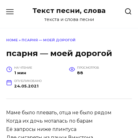
Перейти
Текст песни, слова
к
содержанию
текста и слова песни
HOME
»
ПСАРНЯ — МОЕЙ ДОРОГОЙ
псарня — моей дорогой
НА ЧТЕНИЕ
ПРОСМОТРОВ
1 мин
88
ОПУБЛИКОВАНО
24.05.2021
Маме было плевать, отца не было рядом
Когда их дочь моталась по барам
Её запросы ниже плинтуса
Две сигареты из пачки Винстона