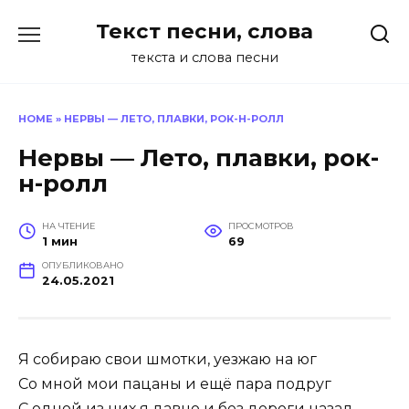
Перейти
Текст песни, слова
к
содержанию
текста и слова песни
HOME
»
НЕРВЫ — ЛЕТО, ПЛАВКИ, РОК-Н-РОЛЛ
Нервы — Лето, плавки, рок-
н-ролл
НА ЧТЕНИЕ
ПРОСМОТРОВ
1 мин
69
ОПУБЛИКОВАНО
24.05.2021
Я собираю свои шмотки, уезжаю на юг
Со мной мои пацаны и ещё пара подруг
С одной из них я давно и без дороги назад