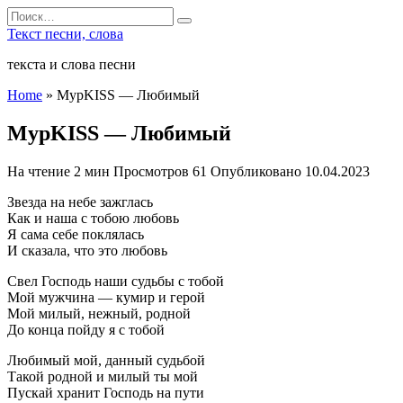
Перейти
Search
к
for:
Текст песни, слова
содержанию
текста и слова песни
Home
»
МурKISS — Любимый
МурKISS — Любимый
На чтение
2 мин
Просмотров
61
Опубликовано
10.04.2023
Звезда на небе зажглась
Как и наша с тобою любовь
Я сама себе поклялась
И сказала, что это любовь
Свел Господь наши судьбы с тобой
Мой мужчина — кумир и герой
Мой милый, нежный, родной
До конца пойду я с тобой
Любимый мой, данный судьбой
Такой родной и милый ты мой
Пускай хранит Господь на пути