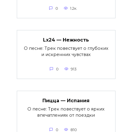
0
1.2к.
Lx24 — Нежность
О песне: Трек повествует о глубоких
и искренних чувствах
0
913
Пицца — Испания
О песне: Трек повествует о ярких
впечатлениях от поездки
0
810