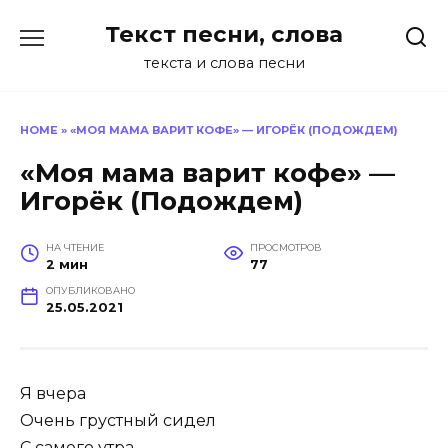
Перейти
Текст песни, слова
к
содержанию
текста и слова песни
HOME
»
«МОЯ МАМА ВАРИТ КОФЕ» — ИГОРЁК (ПОДОЖДЕМ)
«Моя мама варит кофе» —
Игорёк (Подождем)
НА ЧТЕНИЕ
ПРОСМОТРОВ
2 мин
77
ОПУБЛИКОВАНО
25.05.2021
­Я вчера
Очень грустный сидел
С самого утра