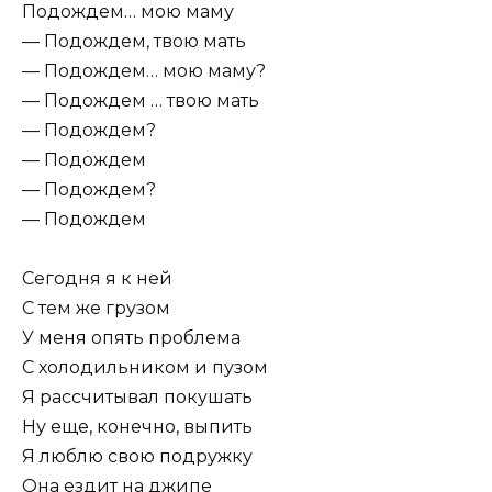
Подождем… мою маму
— Подождем, твою мать
— Подождем… мою маму?
— Подождем … твою мать
— Подождем?
— Подождем
— Подождем?
— Подождем
Сегодня я к ней
С тем же грузом
У меня опять проблема
С холодильником и пузом
Я рассчитывал покушать
Ну еще, конечно, выпить
Я люблю свою подружку
Она ездит на джипе