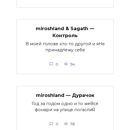
miroshland & Sagath —
Контроль
В моей голове кто-то другой и яНе
принадлежу себе
0
94
miroshland — Дурачок
Год за годом одно и то жеВсе
фонари на улице погаслиЯ
0
78