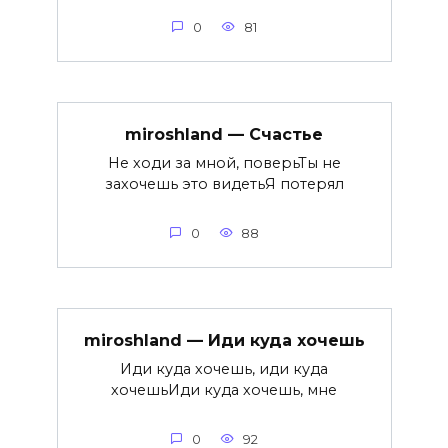
0
81
miroshland — Счастье
Не ходи за мной, поверьТы не
захочешь это видетьЯ потерял
0
88
miroshland — Иди куда хочешь
Иди куда хочешь, иди куда
хочешьИди куда хочешь, мне
0
92