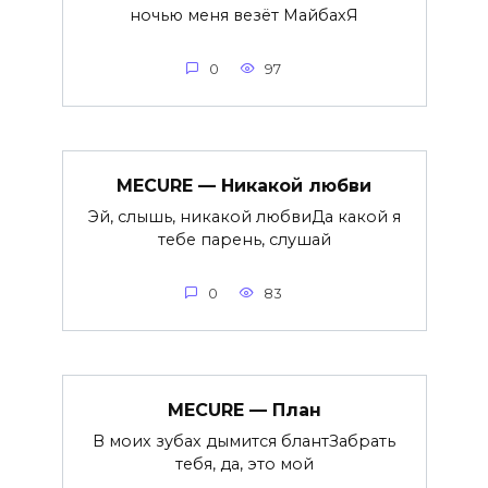
ночью меня везёт МайбахЯ
0
97
MECURE — Никакой любви
Эй, слышь, никакой любвиДа какой я
тебе парень, слушай
0
83
MECURE — План
В моих зубах дымится блантЗабрать
тебя, да, это мой