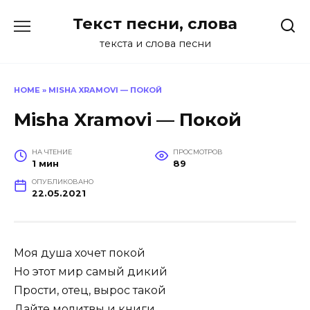
Перейти
Текст песни, слова
к
содержанию
текста и слова песни
HOME
»
MISHA XRAMOVI — ПОКОЙ
Misha Xramovi — Покой
НА ЧТЕНИЕ
ПРОСМОТРОВ
1 мин
89
ОПУБЛИКОВАНО
22.05.2021
Моя душа хочет покой
Но этот мир самый дикий
Прости, отец, вырос такой
Дайте молитвы и книги