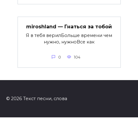
miroshland — Гнаться за тобой
Я в тебя верилБольше времени чем
нужно, нужноВсе как
0
104
© 2026 Текст песни, слова