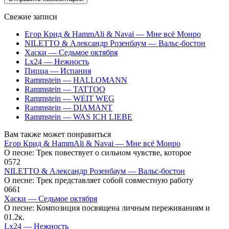
Свежие записи
Егор Крид & HammAli & Navai — Мне всё Монро
NILETTO & Александр Розенбаум — Вальс-бостон
Хаски — Седьмое октября
Lx24 — Нежность
Пицца — Испания
Rammstein — HALLOMANN
Rammstein — TATTOO
Rammstein — WEIT WEG
Rammstein — DIAMANT
Rammstein — WAS ICH LIEBE
Вам также может понравиться
Егор Крид & HammAli & Navai — Мне всё Монро
О песне: Трек повествует о сильном чувстве, которое
0
572
NILETTO & Александр Розенбаум — Вальс-бостон
О песне: Трек представляет собой совместную работу
0
661
Хаски — Седьмое октября
О песне: Композиция посвящена личным переживаниям и
0
1.2к.
Lx24 — Нежность