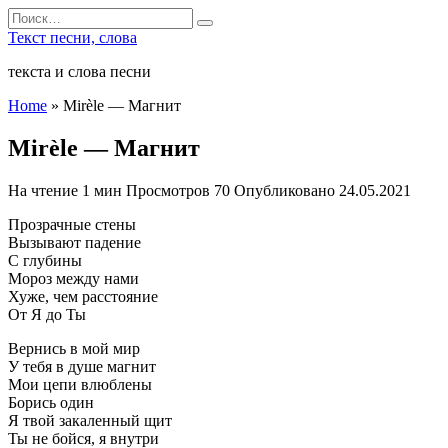
Перейти
Search
к
for:
Текст песни, слова
содержанию
текста и слова песни
Home
»
Mirèle — Магнит
Mirèle — Магнит
На чтение
1 мин
Просмотров
70
Опубликовано
24.05.2021
Прозрачные стены
Вызывают падение
С глубины
Мороз между нами
Хуже, чем расстояние
От Я до Ты
Вернись в мой мир
У тебя в душе магнит
Мои цепи влюблены
Борись один
Я твой закаленный щит
Ты не бойся, я внутри