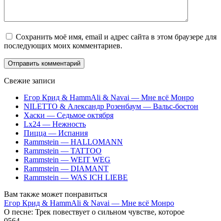
Сохранить моё имя, email и адрес сайта в этом браузере для
последующих моих комментариев.
Свежие записи
Егор Крид & HammAli & Navai — Мне всё Монро
NILETTO & Александр Розенбаум — Вальс-бостон
Хаски — Седьмое октября
Lx24 — Нежность
Пицца — Испания
Rammstein — HALLOMANN
Rammstein — TATTOO
Rammstein — WEIT WEG
Rammstein — DIAMANT
Rammstein — WAS ICH LIEBE
Вам также может понравиться
Егор Крид & HammAli & Navai — Мне всё Монро
О песне: Трек повествует о сильном чувстве, которое
0
564