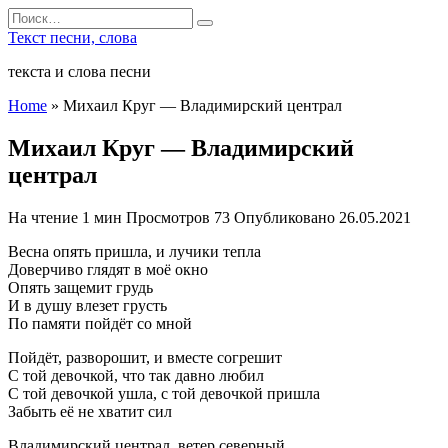
Перейти
Search
к
for:
Текст песни, слова
содержанию
текста и слова песни
Home
»
Михаил Круг — Владимирский централ
Михаил Круг — Владимирский
централ
На чтение
1 мин
Просмотров
73
Опубликовано
26.05.2021
Весна опять пришла, и лучики тепла
Доверчиво глядят в моё окно
Опять защемит грудь
И в душу влезет грусть
По памяти пойдёт со мной
Пойдёт, разворошит, и вместе согрешит
С той девочкой, что так давно любил
С той девочкой ушла, с той девочкой пришла
Забыть её не хватит сил
Владимирский централ, ветер северный