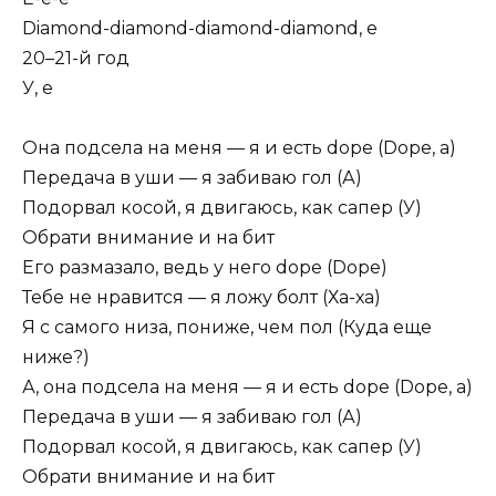
Diamond-diamond-diamond-diamond, е
20–21-й год
У, е
Она подсела на меня — я и есть dope (Dope, а)
Передача в уши — я забиваю гол (А)
Подорвал косой, я двигаюсь, как сапер (У)
Обрати внимание и на бит
Его размазало, ведь у него dope (Dope)
Тебе не нравится — я ложу болт (Ха-ха)
Я с самого низа, пониже, чем пол (Куда еще
ниже?)
А, она подсела на меня — я и есть dope (Dope, а)
Передача в уши — я забиваю гол (А)
Подорвал косой, я двигаюсь, как сапер (У)
Обрати внимание и на бит