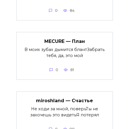
0
84
MECURE — План
В моих зубах дымится блантЗабрать
тебя, да, это мой
0
81
miroshland — Счастье
Не ходи за мной, поверьТы не
захочешь это видетьЯ потерял