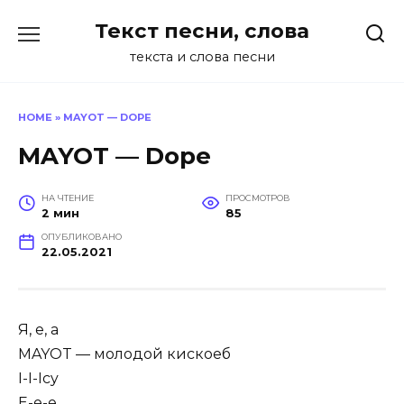
Перейти
Текст песни, слова
к
содержанию
текста и слова песни
HOME
»
MAYOT — DOPE
MAYOT — Dope
НА ЧТЕНИЕ
ПРОСМОТРОВ
2 мин
85
ОПУБЛИКОВАНО
22.05.2021
Я, е, а
MAYOT — молодой кискоеб
I-I-Icy
Е-е-е