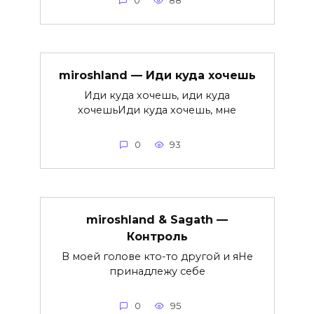
0
88
miroshland — Иди куда хочешь
Иди куда хочешь, иди куда
хочешьИди куда хочешь, мне
0
93
miroshland & Sagath —
Контроль
В моей голове кто-то другой и яНе
принадлежу себе
0
95