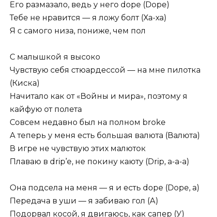
Его размазало, ведь у него dope (Dope)
Тебе не нравится — я ложу болт (Ха-ха)
Я с самого низа, пониже, чем пол
С малышкой я высоко
Чувствую себя стюардессой — на мне пилотка
(Киска)
Начитало как от «Войны и мира», поэтому я
кайфую от полета
Совсем недавно был на полном broke
А теперь у меня есть большая валюта (Валюта)
В игре не чувствую этих малюток
Плаваю в drip’е, не покину каюту (Drip, а-а-а)
Она подсела на меня — я и есть dope (Dope, а)
Передача в уши — я забиваю гол (А)
Подорвал косой, я двигаюсь, как сапер (У)