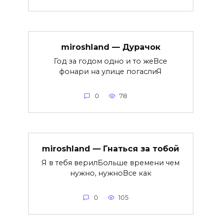
miroshland — Дурачок
Год за годом одно и то жеВсе
фонари на улице погаслиЯ
0
78
miroshland — Гнаться за тобой
Я в тебя верилБольше времени чем
нужно, нужноВсе как
0
105