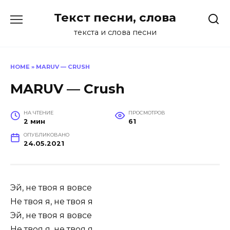
Перейти
Текст песни, слова
к
содержанию
текста и слова песни
HOME
»
MARUV — CRUSH
MARUV — Crush
НА ЧТЕНИЕ
ПРОСМОТРОВ
2 мин
61
ОПУБЛИКОВАНО
24.05.2021
Эй, не твоя я вовсе
Не твоя я, не твоя я
Эй, не твоя я вовсе
Не твоя я, не твоя я