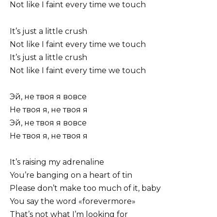
Not like I faint every time we touch
It’s just a little crush
Not like I faint every time we touch
It’s just a little crush
Not like I faint every time we touch
Эй, не твоя я вовсе
Не твоя я, не твоя я
Эй, не твоя я вовсе
Не твоя я, не твоя я
It’s raising my adrenaline
You’re banging on a heart of tin
Please don’t make too much of it, baby
You say the word «forevermore»
That’s not what I’m looking for