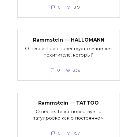
0
819
Rammstein — HALLOMANN
О песне: Трек повествует о маньяке-
похитителе, который
0
838
Rammstein — TATTOO
О песне: Текст повествует о
татуировке как о постоянном
0
797