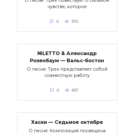
О песне: Трек повествует о сильном
чувстве, которое
0
570
NILETTO & Александр
Розенбаум — Вальс-бостон
О песне: Трек представляет собой
совместную работу
0
657
Хаски — Седьмое октября
О песне: Композиция посвящена