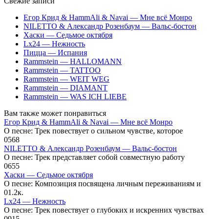
Свежие записи
Егор Крид & HammAli & Navai — Мне всё Монро
NILETTO & Александр Розенбаум — Вальс-бостон
Хаски — Седьмое октября
Lx24 — Нежность
Пицца — Испания
Rammstein — HALLOMANN
Rammstein — TATTOO
Rammstein — WEIT WEG
Rammstein — DIAMANT
Rammstein — WAS ICH LIEBE
Вам также может понравиться
Егор Крид & HammAli & Navai — Мне всё Монро
О песне: Трек повествует о сильном чувстве, которое
0
568
NILETTO & Александр Розенбаум — Вальс-бостон
О песне: Трек представляет собой совместную работу
0
655
Хаски — Седьмое октября
О песне: Композиция посвящена личным переживаниям и
0
1.2к.
Lx24 — Нежность
О песне: Трек повествует о глубоких и искренних чувствах
0
915