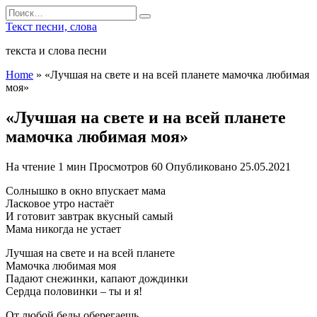
Перейти
Search
к
for:
Текст песни, слова
содержанию
текста и слова песни
Home
»
«Лучшая на свете и на всей планете мамочка любимая
моя»
«Лучшая на свете и на всей планете
мамочка любимая моя»
На чтение
1 мин
Просмотров
60
Опубликовано
25.05.2021
­Солнышко в окно впускает мама
Ласковое утро настаёт
И готовит завтрак вкусный самый
Мама никогда не устает
Лучшая на свете и на всей планете
Мамочка любимая моя
Падают снежинки, капают дождинки
Сердца половинки – ты и я!
От любой беды оберегаешь,