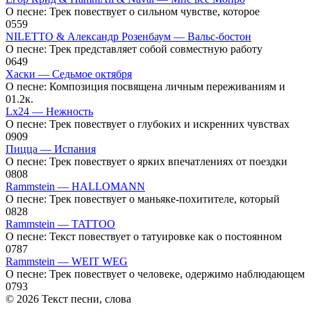
О песне: Трек повествует о сильном чувстве, которое
0
559
NILETTO & Александр Розенбаум — Вальс-бостон
О песне: Трек представляет собой совместную работу
0
649
Хаски — Седьмое октября
О песне: Композиция посвящена личным переживаниям и
0
1.2к.
Lx24 — Нежность
О песне: Трек повествует о глубоких и искренних чувствах
0
909
Пицца — Испания
О песне: Трек повествует о ярких впечатлениях от поездки
0
808
Rammstein — HALLOMANN
О песне: Трек повествует о маньяке-похитителе, который
0
828
Rammstein — TATTOO
О песне: Текст повествует о татуировке как о постоянном
0
787
Rammstein — WEIT WEG
О песне: Трек повествует о человеке, одержимо наблюдающем
0
793
© 2026 Текст песни, слова