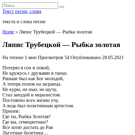
Перейти
Search
к
for:
Текст песни, слова
содержанию
текста и слова песни
Home
»
Ляпис Трубецкой — Рыбка золотая
Ляпис Трубецкой — Рыбка золотая
На чтение
1 мин
Просмотров
54
Опубликовано
28.05.2021
Потерял я сон и покой,
Не кружусь с друзьями в танце.
Раньше был как Бог молодой,
А теперь похож на засранца.
Не курю, не пью, не шучу,
Стал занудой и моралистом.
Постоянно всех жизни учу,
А ведь был позитивным артистом.
Припев:
Где ты, Рыбка Золотая?
Где вы, семицветики?
Все хотят достать до Рая
Льготные билетики…