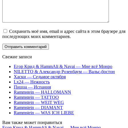
Сохранить моё имя, email и адрес сайта в этом браузере для
последующих моих комментариев.
Свежие записи
Егор Крид & HammAli & Navai — Мне всё Монро
NILETTO & Александр Розенбаум — Вальс-бостон
Хаски — Седьмое октября
Lx24 — Нежность
Пицца — Испания
Rammstein — HALLOMANN
Rammstein — TATTOO
Rammstein — WEIT WEG
Rammstein — DIAMANT
Rammstein — WAS ICH LIEBE
Вам также может понравиться
Егор Крид & HammAli & Navai — Мне всё Монро