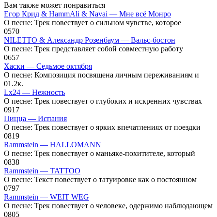
Вам также может понравиться
Егор Крид & HammAli & Navai — Мне всё Монро
О песне: Трек повествует о сильном чувстве, которое
0
570
NILETTO & Александр Розенбаум — Вальс-бостон
О песне: Трек представляет собой совместную работу
0
657
Хаски — Седьмое октября
О песне: Композиция посвящена личным переживаниям и
0
1.2к.
Lx24 — Нежность
О песне: Трек повествует о глубоких и искренних чувствах
0
917
Пицца — Испания
О песне: Трек повествует о ярких впечатлениях от поездки
0
819
Rammstein — HALLOMANN
О песне: Трек повествует о маньяке-похитителе, который
0
838
Rammstein — TATTOO
О песне: Текст повествует о татуировке как о постоянном
0
797
Rammstein — WEIT WEG
О песне: Трек повествует о человеке, одержимо наблюдающем
0
805