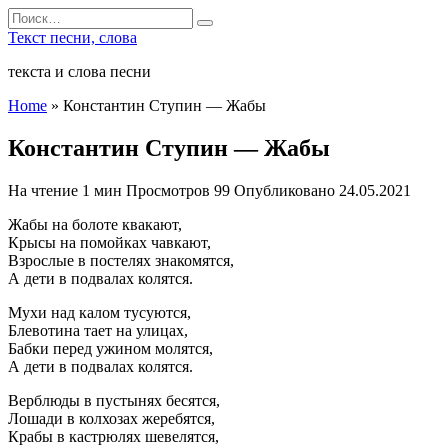
Перейти
Search
к
for:
Текст песни, слова
содержанию
текста и слова песни
Home
»
Константин Ступин — Жабы
Константин Ступин — Жабы
На чтение
1 мин
Просмотров
99
Опубликовано
24.05.2021
Жабы на болоте квакают,
Крысы на помойках чавкают,
Взрослые в постелях знакомятся,
А дети в подвалах колятся.
Мухи над калом тусуются,
Блевотина тает на улицах,
Бабки перед ужином молятся,
А дети в подвалах колятся.
Верблюды в пустынях бесятся,
Лошади в колхозах жеребятся,
Крабы в кастрюлях шевелятся,