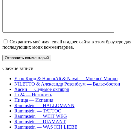
Сохранить моё имя, email и адрес сайта в этом браузере для
последующих моих комментариев.
Свежие записи
Егор Крид & HammAli & Navai — Мне всё Монро
NILETTO & Александр Розенбаум — Вальс-бостон
Хаски — Седьмое октября
Lx24 — Нежность
Пицца — Испания
Rammstein — HALLOMANN
Rammstein — TATTOO
Rammstein — WEIT WEG
Rammstein — DIAMANT
Rammstein — WAS ICH LIEBE