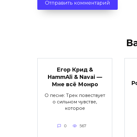
В
Егор Крид &
HammAli & Navai —
Р
Мне всё Монро
О песне: Трек повествует
о сильном чувстве,
которое
0
567