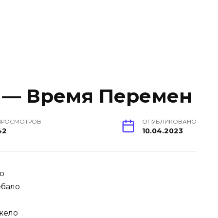
o — Время Перемен
ПРОСМОТРОВ
ОПУБЛИКОВАНО
42
10.04.2023
ло
ебало
яжело