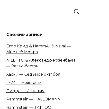
Свежие записи
Егор Крид & HammAli & Navai —
Мне всё Монро
NILETTO & Александр Розенбаум
— Вальс-бостон
Хаски — Седьмое октября
Lx24 — Нежность
Пицца — Испания
Rammstein — HALLOMANN
Rammstein — TATTOO