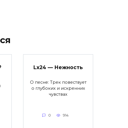
ся
е
Lx24 — Нежность
О песне: Трек повествует
я
о глубоких и искренних
чувствах
0
914