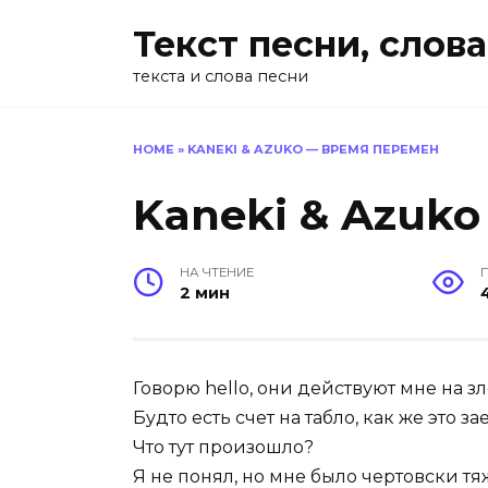
Перейти
Текст песни, слова
к
содержанию
текста и слова песни
HOME
»
KANEKI & AZUKO — ВРЕМЯ ПЕРЕМЕН
Kaneki & Azuk
НА ЧТЕНИЕ
2 мин
Говорю hello, они действуют мне на з
Будто есть счет на табло, как же это за
Что тут произошло?
Я не понял, но мне было чертовски т