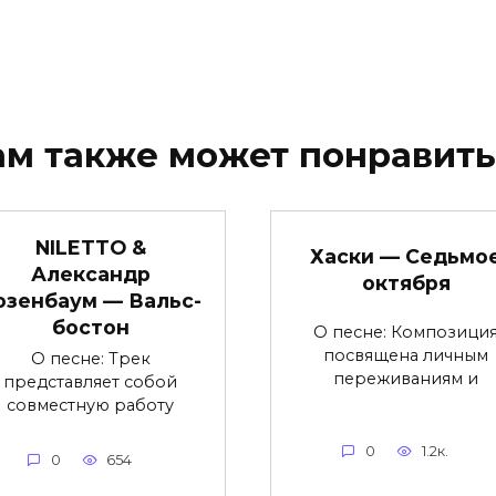
ам также может понравить
NILETTO &
Хаски — Седьмо
Александр
октября
озенбаум — Вальс-
бостон
О песне: Композици
посвящена личным
О песне: Трек
переживаниям и
представляет собой
совместную работу
0
1.2к.
0
654