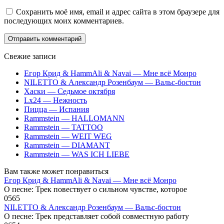
Сохранить моё имя, email и адрес сайта в этом браузере для
последующих моих комментариев.
Свежие записи
Егор Крид & HammAli & Navai — Мне всё Монро
NILETTO & Александр Розенбаум — Вальс-бостон
Хаски — Седьмое октября
Lx24 — Нежность
Пицца — Испания
Rammstein — HALLOMANN
Rammstein — TATTOO
Rammstein — WEIT WEG
Rammstein — DIAMANT
Rammstein — WAS ICH LIEBE
Вам также может понравиться
Егор Крид & HammAli & Navai — Мне всё Монро
О песне: Трек повествует о сильном чувстве, которое
0
565
NILETTO & Александр Розенбаум — Вальс-бостон
О песне: Трек представляет собой совместную работу