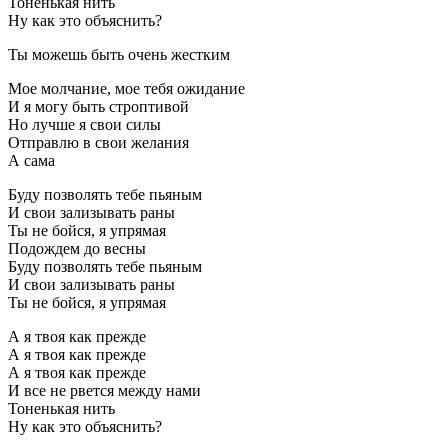
Тоненькая нить
Ну как это объяснить?
Ты можешь быть очень жестким
Мое молчание, мое тебя ожидание
И я могу быть строптивой
Но лучше я свои силы
Отправлю в свои желания
А сама
Буду позволять тебе пьяным
И свои зализывать раны
Ты не бойся, я упрямая
Подождем до весны
Буду позволять тебе пьяным
И свои зализывать раны
Ты не бойся, я упрямая
А я твоя как прежде
А я твоя как прежде
А я твоя как прежде
И все не рвется между нами
Тоненькая нить
Ну как это объяснить?