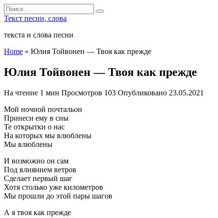
Перейти
Search
к
for:
Текст песни, слова
содержанию
текста и слова песни
Home
»
Юлия Тойвонен — Твоя как прежде
Юлия Тойвонен — Твоя как прежде
На чтение
1 мин
Просмотров
103
Опубликовано
23.05.2021
Мой ночной почтальон
Принеси ему в сны
Те открытки о нас
На которых мы влюблены
Мы влюблены
И возможно он сам
Под влиянием ветров
Сделает первый шаг
Хотя столько уже километров
Мы прошли до этой пары шагов
А я твоя как прежде