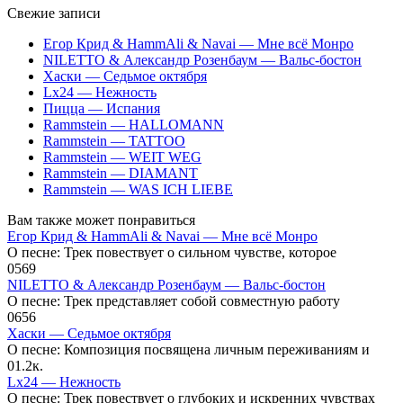
Свежие записи
Егор Крид & HammAli & Navai — Мне всё Монро
NILETTO & Александр Розенбаум — Вальс-бостон
Хаски — Седьмое октября
Lx24 — Нежность
Пицца — Испания
Rammstein — HALLOMANN
Rammstein — TATTOO
Rammstein — WEIT WEG
Rammstein — DIAMANT
Rammstein — WAS ICH LIEBE
Вам также может понравиться
Егор Крид & HammAli & Navai — Мне всё Монро
О песне: Трек повествует о сильном чувстве, которое
0
569
NILETTO & Александр Розенбаум — Вальс-бостон
О песне: Трек представляет собой совместную работу
0
656
Хаски — Седьмое октября
О песне: Композиция посвящена личным переживаниям и
0
1.2к.
Lx24 — Нежность
О песне: Трек повествует о глубоких и искренних чувствах