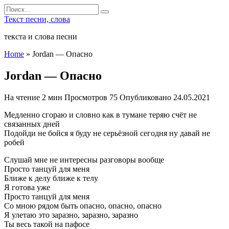
Перейти
Search
к
for:
Текст песни, слова
содержанию
текста и слова песни
Home
»
Jordan — Опасно
Jordan — Опасно
На чтение
2 мин
Просмотров
75
Опубликовано
24.05.2021
Медленно сгораю и словно как в тумане теряю счёт не
связанных дней
Подойди не бойся я буду не серьёзной сегодня ну давай не
робей
Слушай мне не интересны разговоры вообще
Просто танцуй для меня
Ближе к делу ближе к телу
Я готова уже
Просто танцуй для меня
Со мною рядом быть опасно, опасно, опасно
Я улетаю это заразно, заразно, заразно
Ты весь такой на пафосе