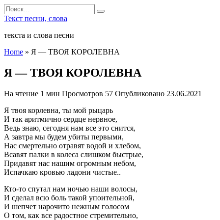
Перейти
Search
к
for:
Текст песни, слова
содержанию
текста и слова песни
Home
»
Я — ТВОЯ КОРОЛЕВНА
Я — ТВОЯ КОРОЛЕВНА
На чтение
1 мин
Просмотров
57
Опубликовано
23.06.2021
Я твоя корлевна, ты мой рыцарь
И так аритмично сердце нервное,
Ведь знаю, сегодня нам все это снится,
А завтра мы будем убиты первыми,
Нас смертельно отравят водой и хлебом,
Всавят палки в колеса слишком быстрые,
Придавят нас нашим огромным небом,
Испачкаю кровью ладони чистые..
Кто-то спутал нам ночью наши волосы,
И сделал всю боль такой упоительной,
И шепчет нарочито нежным голосом
О том, как все радостное стремительно,