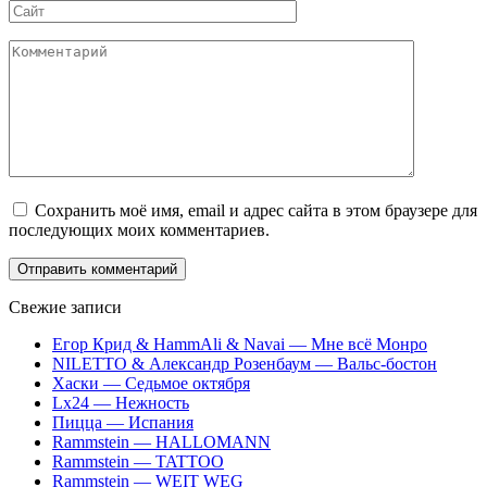
Сайт
Комментарий
Сохранить моё имя, email и адрес сайта в этом браузере для
последующих моих комментариев.
Свежие записи
Егор Крид & HammAli & Navai — Мне всё Монро
NILETTO & Александр Розенбаум — Вальс-бостон
Хаски — Седьмое октября
Lx24 — Нежность
Пицца — Испания
Rammstein — HALLOMANN
Rammstein — TATTOO
Rammstein — WEIT WEG