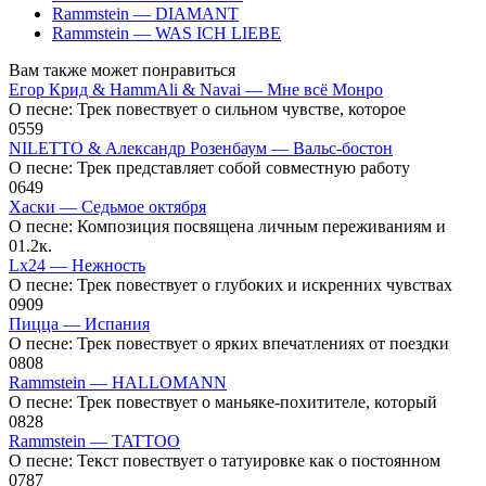
Rammstein — DIAMANT
Rammstein — WAS ICH LIEBE
Вам также может понравиться
Егор Крид & HammAli & Navai — Мне всё Монро
О песне: Трек повествует о сильном чувстве, которое
0
559
NILETTO & Александр Розенбаум — Вальс-бостон
О песне: Трек представляет собой совместную работу
0
649
Хаски — Седьмое октября
О песне: Композиция посвящена личным переживаниям и
0
1.2к.
Lx24 — Нежность
О песне: Трек повествует о глубоких и искренних чувствах
0
909
Пицца — Испания
О песне: Трек повествует о ярких впечатлениях от поездки
0
808
Rammstein — HALLOMANN
О песне: Трек повествует о маньяке-похитителе, который
0
828
Rammstein — TATTOO
О песне: Текст повествует о татуировке как о постоянном
0
787