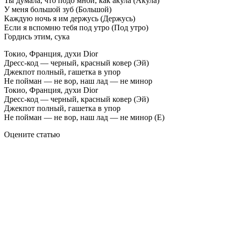
Ты думала, что подо мной, как акула (Акула)
У меня большой зуб (Большой)
Каждую ночь я им держусь (Держусь)
Если я вспомню тебя под утро (Под утро)
Гордись этим, сука
Токио, Франция, духи Dior
Дресс-код — черный, красный ковер (Эй)
Джекпот полный, гашетка в упор
Не пойман — не вор, наш лад — не минор
Токио, Франция, духи Dior
Дресс-код — черный, красный ковер (Эй)
Джекпот полный, гашетка в упор
Не пойман — не вор, наш лад — не минор (Е)
Оцените статью