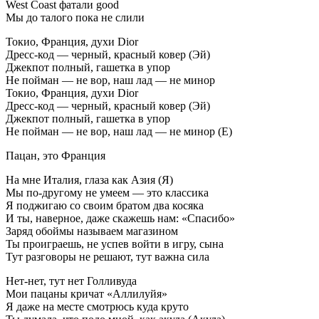
West Coast фатали good
Мы до талого пока не слили
Токио, Франция, духи Dior
Дресс-код — черный, красный ковер (Эй)
Джекпот полный, гашетка в упор
Не пойман — не вор, наш лад — не минор
Токио, Франция, духи Dior
Дресс-код — черный, красный ковер (Эй)
Джекпот полный, гашетка в упор
Не пойман — не вор, наш лад — не минор (Е)
Пацан, это Франция
На мне Италия, глаза как Азия (Я)
Мы по-другому не умеем — это классика
Я поджигаю со своим братом два косяка
И ты, наверное, даже скажешь нам: «Спасибо»
Заряд обоймы называем магазином
Ты проиграешь, не успев войти в игру, сына
Тут разговоры не решают, тут важна сила
Нет-нет, тут нет Голливуда
Мои пацаны кричат «Аллилуйя»
Я даже на месте смотрюсь куда круто