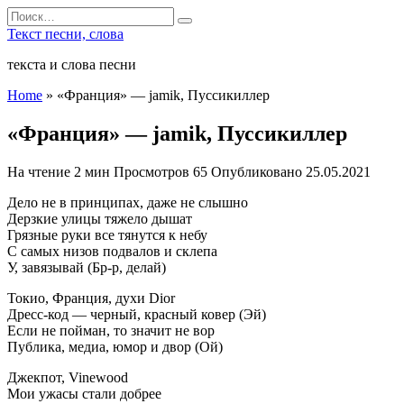
Перейти
Search
к
for:
Текст песни, слова
содержанию
текста и слова песни
Home
»
«Франция» — jamik, Пуссикиллер
«Франция» — jamik, Пуссикиллер
На чтение
2 мин
Просмотров
65
Опубликовано
25.05.2021
Дело не в принципах, даже не слышно
Дерзкие улицы тяжело дышат
Грязные руки все тянутся к небу
С самых низов подвалов и склепа
У, завязывай (Бр-р, делай)
Токио, Франция, духи Dior
Дресс-код — черный, красный ковер (Эй)
Если не пойман, то значит не вор
Публика, медиа, юмор и двор (Ой)
Джекпот, Vinewood
Мои ужасы стали добрее