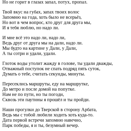
Но не горит в глазах запал, потух, пропал.
Твой вкус на губах, запах твоих волос
Запомню на года, хоть было не всерьёз,
Но вот в чем вопрос, кто друг для друга мы,
И я тебя люблю, но надо ли.
И мне всё это надо ли, надо ли,
Ведь друг от друга мы на дали, надо ли.
Мы будто на картине у Дали, у Дали,
А ты сотри и удали, удали.
Глоток воды утолит жажду в голове, ты удали дважды,
Отважный поступок не спать подряд пять суток,
Думать о тебе, считать секунды, минуты.
Пересеклись маршруты, еду на маршрутке,
До метро и после домой на попутке.
Нам не по пути, но ты погоди,
Сквозь эти паутины я прошёл и ты пройди.
Наши прогулки до Тверской в сторону Арбата,
Ведь мы с тобой любили ходить хоть куда-то.
Дата первой встречи запомню навечно,
Парк победы, я и ты, безумный вечер.