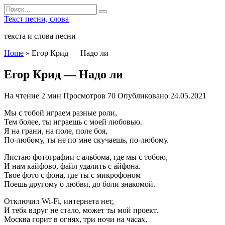
Перейти
Search
к
for:
Текст песни, слова
содержанию
текста и слова песни
Home
»
Егор Крид — Надо ли
Егор Крид — Надо ли
На чтение
2 мин
Просмотров
70
Опубликовано
24.05.2021
Мы с тобой играем разные роли,
Тем более, ты играешь с моей любовью.
Я на грани, на поле, поле боя,
По-любому, ты не по мне скучаешь, по-любому.
Листаю фотографии с альбома, где мы с тобою,
И нам кайфово, файл удалить с айфона.
Твое фото с фона, где ты с микрофоном
Поешь другому о любви, до боли знакомой.
Отключил Wi-Fi, интернета нет,
И тебя вдруг не стало, может ты мой проект.
Москва горит в огнях, три ночи на часах,