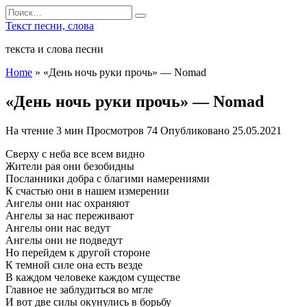
Перейти
Search
к
for:
Текст песни, слова
содержанию
текста и слова песни
Home
»
«День ночь руки прочь» — Nomad
«День ночь руки прочь» — Nomad
На чтение
3 мин
Просмотров
74
Опубликовано
25.05.2021
­Сверху с неба все всем видно
Жители рая они безобидны
Посланники добра с благими намерениями
К счастью они в нашем измерении
Ангелы они нас охраняют
Ангелы за нас переживают
Ангелы они нас ведут
Ангелы они не подведут
Но перейдем к другой стороне
К темной силе она есть везде
В каждом человеке каждом существе
Главное не заблудиться во мгле
И вот две силы окунулись в борьбу