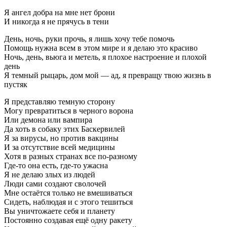
Я ангел добра на мне нет брони
И никогда я не прячусь в тени
День, ночь, руки прочь, я лишь хочу тебе помочь
Помощь нужна всем в этом мире и я делаю это красиво
Ночь, день, вьюга и метель, я плохое настроение и плохой
день
Я темный рыцарь, дом мой — ад, я превращу твою жизнь в
пустяк
Я представляю темную сторону
Могу превратиться в черного ворона
Или демона или вампира
Да хоть в собаку этих Баскервилей
Я за вирусы, но против вакцины
И за отсутствие всей медицины
Хотя в разных странах все по-разному
Где-то она есть, где-то ужасна
Я не делаю злых из людей
Люди сами создают сволочей
Мне остаётся только не вмешиваться
Сидеть, наблюдая и с этого тешиться
Вы уничтожаете себя и планету
Постоянно создавая ещё одну ракету