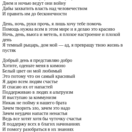
Днем и ночью ведут они войну
Дабы захватить власть над человечеством
И править им до бесконечности
День, ночь, руки прочь, я лишь хочу тебе помочь
Помощь нужна всем в этом мире и я делаю это красиво
Ночь, день, вьюга и метель, я плохое настроение и плохой
день
Я темный рыцарь, дом мой — ад, я превращу твою жизнь в
пустяк
Добрый день я представляю добро
Хотите, оденьте меня в кимоно
Белый цвет он мой любимый
Это потому что он самый красивый
Я дарю всем людям счастье
И спасаю их от напастей
Поддерживаю в людях я альтруизм
И выступаю за коммунизм
Никак не пойму я нашего брата
Зачем творить зло, зачем это надо
Зачем неудачи напасти ненастья
Ведь все хотят хотя бы чуточку счастья
Я поддержу всех в благих начинаниях
И помогу разобраться в их знаниях