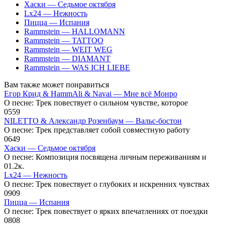
Хаски — Седьмое октября
Lx24 — Нежность
Пицца — Испания
Rammstein — HALLOMANN
Rammstein — TATTOO
Rammstein — WEIT WEG
Rammstein — DIAMANT
Rammstein — WAS ICH LIEBE
Вам также может понравиться
Егор Крид & HammAli & Navai — Мне всё Монро
О песне: Трек повествует о сильном чувстве, которое
0
559
NILETTO & Александр Розенбаум — Вальс-бостон
О песне: Трек представляет собой совместную работу
0
649
Хаски — Седьмое октября
О песне: Композиция посвящена личным переживаниям и
0
1.2к.
Lx24 — Нежность
О песне: Трек повествует о глубоких и искренних чувствах
0
909
Пицца — Испания
О песне: Трек повествует о ярких впечатлениях от поездки
0
808