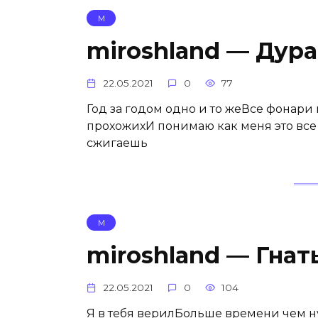
М
miroshland — Дур
22.05.2021
0
77
Год за годом одно и то жеВсе фонари
прохожихИ понимаю как меня это все 
сжигаешь
М
miroshland — Гнат
22.05.2021
0
104
Я в тебя верилБольше времени чем ну