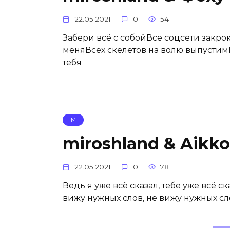
22.05.2021
0
54
Забери всё с собойВсе соцсети закро
меняВсех скелетов на волю выпустимИ
тебя
М
miroshland & Aikk
22.05.2021
0
78
Ведь я уже всё сказал, тебе уже всё ск
вижу нужных слов, не вижу нужных с