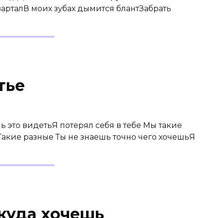
варталВ моих зубах дымится блантЗабрать
тье
ь это видетьЯ потерял себя в тебе Мы такие
акие разные Ты не знаешь точно чего хочешьЯ
 куда хочешь