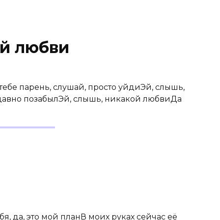
й любви
тебе парень, слушай, просто уйдиЭй, слышь,
 давно позабылЭй, слышь, никакой любвиДа
я, да, это мой планВ моих руках сейчас её