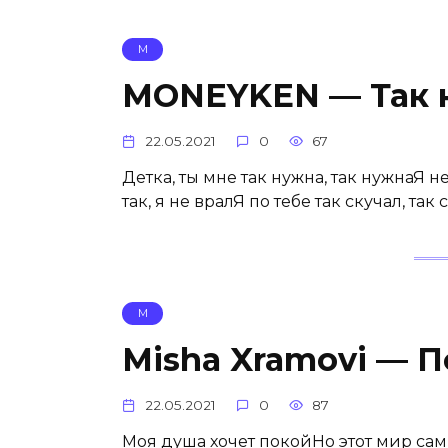
М
MONEYKEN — Так 
22.05.2021
0
67
Детка, ты мне так нужна, так нужнаЯ не
так, я не вралЯ по тебе так скучал, так
М
Misha Xramovi — 
22.05.2021
0
87
Моя душа хочет покойНо этот мир са