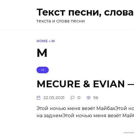
Перейти
Текст песни, слова
к
содержанию
текста и слова песни
HOME
»
М
М
М
MECURE & EVIAN 
22.05.2021
0
96
Этой ночью меня везёт МайбахЭтой но
на заднемЭтой ночью меня везёт Май