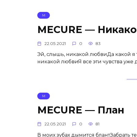
М
MECURE — Никако
22.05.2021
0
83
Эй, слышь, никакой любвиДа какой я 
никакой любвиЯ все эти чувства уже
М
MECURE — План
22.05.2021
0
81
В моих зубах дымится блантЗабрать теб