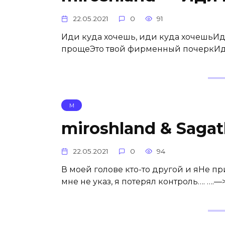
22.05.2021
0
91
Иди куда хочешь, иди куда хочешьИди
прощеЭто твой фирменный почеркИди 
М
miroshland & Saga
22.05.2021
0
94
В моей голове кто-то другой и яНе п
мне не указ, я потерял контроль…. ….—