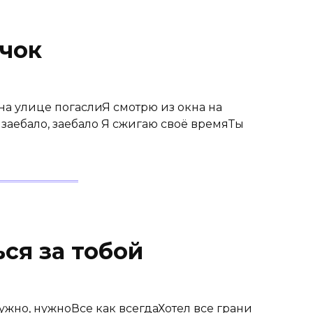
ачок
 на улице погаслиЯ смотрю из окна на
заебало, заебало Я сжигаю своё времяТы
ься за тобой
жно, нужноВсе как всегдаХотел все грани