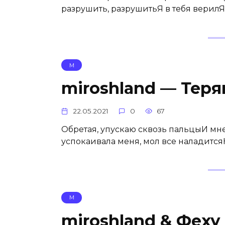
разрушить, разрушитьЯ в тебя верилЯ 
М
miroshland — Теря
22.05.2021
0
67
Обретая, упускаю сквозь пальцыИ мне
успокаивала меня, мол все наладитсяНо
М
miroshland & Феху