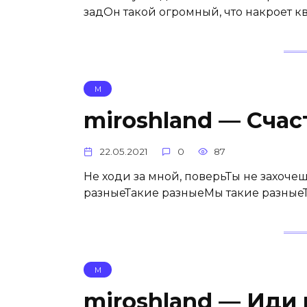
задОн такой огромный, что накроет к
М
miroshland — Счас
22.05.2021
0
87
Не ходи за мной, поверьТы не захочеш
разныеТакие разныеМы такие разныеТ
М
miroshland — Иди