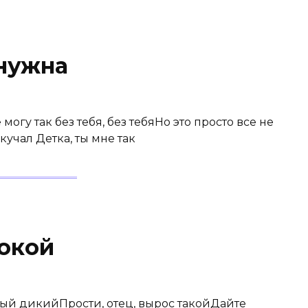
нужна
 могу так без тебя, без тебяНо это просто все не
 скучал Детка, ты мне так
Покой
мый дикийПрости, отец, вырос такойДайте