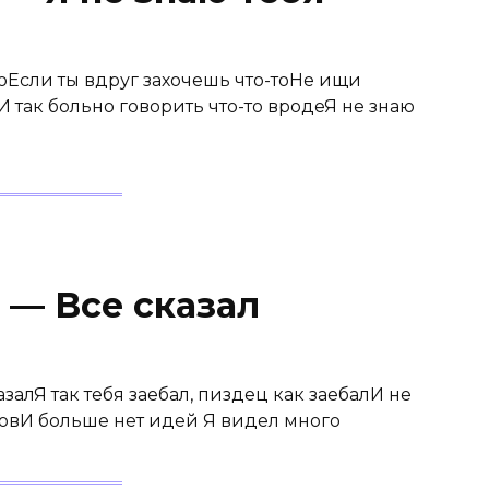
юЕсли ты вдруг захочешь что-тоНе ищи
 так больно говорить что-то вродеЯ не знаю
o — Все сказал
азалЯ так тебя заебал, пиздец как заебалИ не
ловИ больше нет идей Я видел много