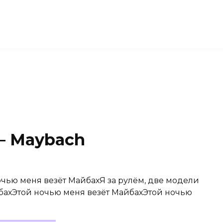
— Maybach
чью меня везёт МайбахЯ за рулём, две модели
бахЭтой ночью меня везёт МайбахЭтой ночью