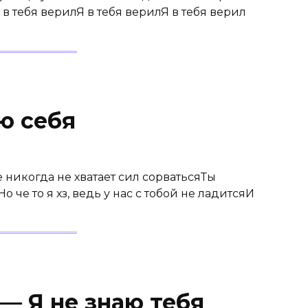
в тебя верилЯ в тебя верилЯ в тебя верил
ю себя
 никогда не хватает сил сорватьсяТы
 че то я хз, ведь у нас с тобой не ладитсяИ
 — Я не знаю тебя