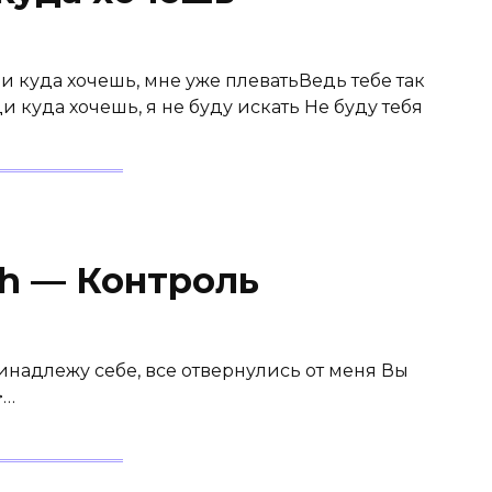
 куда хочешь, мне уже плеватьВедь тебе так
куда хочешь, я не буду искать Не буду тебя
th — Контроль
ринадлежу себе, все отвернулись от меня Вы
>…