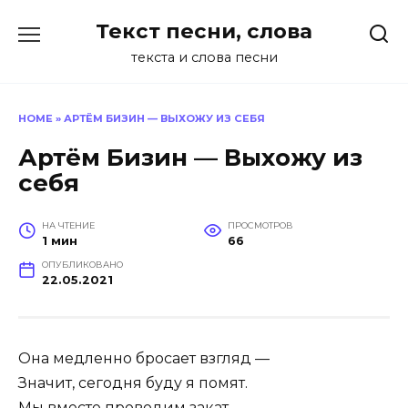
Перейти
Текст песни, слова
к
содержанию
текста и слова песни
HOME
»
АРТЁМ БИЗИН — ВЫХОЖУ ИЗ СЕБЯ
Артём Бизин — Выхожу из
себя
НА ЧТЕНИЕ
ПРОСМОТРОВ
1 мин
66
ОПУБЛИКОВАНО
22.05.2021
Она медленно бросает взгляд —
Значит, сегодня буду я помят.
Мы вместе проводим закат.