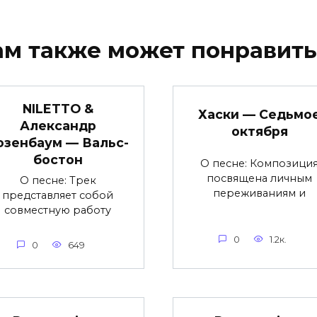
ам также может понравить
NILETTO &
Хаски — Седьмо
Александр
октября
озенбаум — Вальс-
бостон
О песне: Композици
посвящена личным
О песне: Трек
переживаниям и
представляет собой
совместную работу
0
1.2к.
0
649