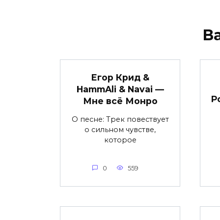
В
Егор Крид &
HammAli & Navai —
Р
Мне всё Монро
О песне: Трек повествует
о сильном чувстве,
которое
0
559