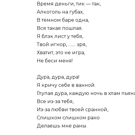
Время деньги, тик — так,
Алкоголь на губах,
В темном баре одна,
Вся такая пошлая.
Я блэк лист у тебя,
Твой игнор, ….… зря,
Хватит, это не игра,
Не беси меня!
Дура, дура, дура!
Я кричу себе в ванной.
Глупая дура, каждую ночь в хлам пьян
Все из-за тебя,
Из-за любви твоей сранной,
Слишком слишком рано
Делаешь мне раны.