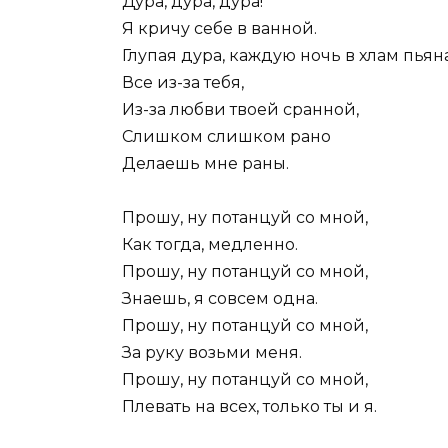
Дура, дура, дура!
Я кричу себе в ванной.
Глупая дура, каждую ночь в хлам пьян
Все из-за тебя,
Из-за любви твоей сранной,
Слишком слишком рано
Делаешь мне раны.
Прошу, ну потанцуй со мной,
Как тогда, медленно.
Прошу, ну потанцуй со мной,
Знаешь, я совсем одна.
Прошу, ну потанцуй со мной,
За руку возьми меня.
Прошу, ну потанцуй со мной,
Плевать на всех, только ты и я.