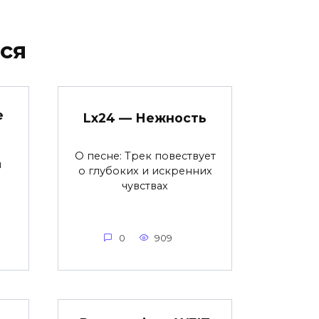
ся
е
Lx24 — Нежность
О песне: Трек повествует
я
о глубоких и искренних
чувствах
0
909