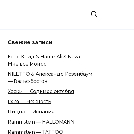
Свежие записи
Егор Крид & HammAli & Navai —
Мне всё Монро
NILETTO & Александр Розенбаум
— Вальс-бостон
Хаски — Седьмое октября
Lx24 — Нежность
Пицца — Испания
Rammstein — HALLOMANN
Rammstein — TATTOO