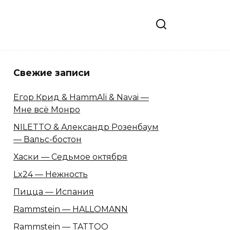
Свежие записи
Егор Крид & HammAli & Navai —
Мне всё Монро
NILETTO & Александр Розенбаум
— Вальс-бостон
Хаски — Седьмое октября
Lx24 — Нежность
Пицца — Испания
Rammstein — HALLOMANN
Rammstein — TATTOO