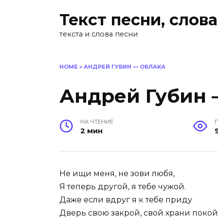
Перейти
Текст песни, слова
к
содержанию
текста и слова песни
HOME
»
АНДРЕЙ ГУБИН — ОБЛАКА
Андрей Губин 
НА ЧТЕНИЕ
2 мин
Не ищи меня, не зови любя,
Я теперь другой, я тебе чужой.
Даже если вдруг я к тебе приду
Дверь свою закрой, свой храни покой