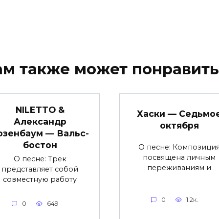
ам также может понравить
NILETTO &
Хаски — Седьмо
Александр
октября
озенбаум — Вальс-
бостон
О песне: Композици
посвящена личным
О песне: Трек
переживаниям и
представляет собой
совместную работу
0
1.2к.
0
649