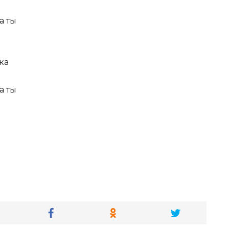
а ты
ка
а ты