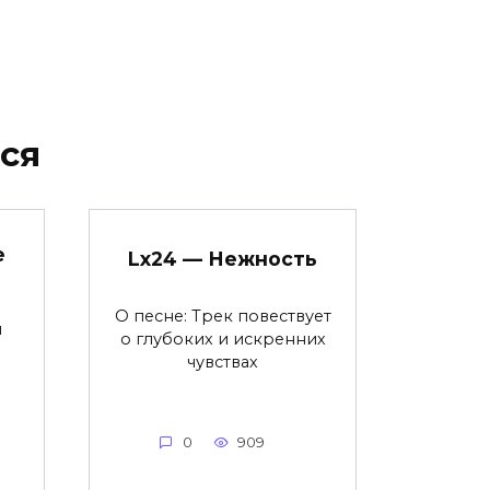
ся
е
Lx24 — Нежность
О песне: Трек повествует
я
о глубоких и искренних
чувствах
0
909