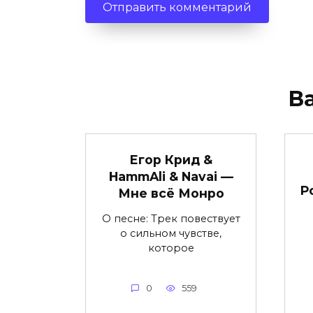
В
Егор Крид &
HammAli & Navai —
Р
Мне всё Монро
О песне: Трек повествует
о сильном чувстве,
которое
0
559