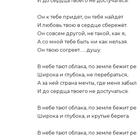
И до сердца твоего не достучаться.
Он к тебе придёт, он тебя найдёт
И любовь твою в сердце сбережёт.
Он совсем другой, не такой, как я,
А со мной тебе быть ни как нельзя.
Он твою согреет……душу.
В небе тают облака, по земле бежит ре
Широка и глубока, не перебраться,
А за ней страна мечты, где меня забыл
И до сердца твоего не достучаться.
В небе тают облака, по земле бежит ре
Широка и глубока, и крутые берега.
В небе тают облака, по земле бежит ре