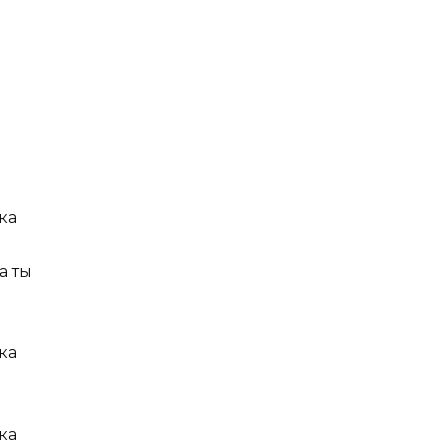
ка
а ты
ка
ка