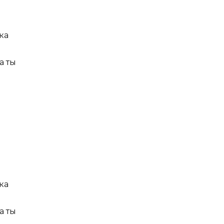
ка
а ты
ка
а ты