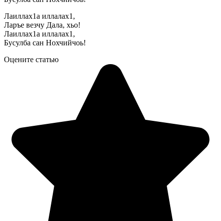
Лаиллах1а иллалах1,
Ларъе везчу Дала, хьо!
Лаиллах1а иллалах1,
Бусулба сан Нохчийчоь!
Оцените статью