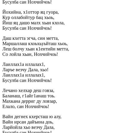
Бусулба сан Нохчийчоь!
Йохийна, х1оттор яц гуора,
Кур оллабойтур бац хьоь,
Йиш яц дашо малх хьан кхола,
Бусулба сан Нохчийчоь!
Даш кхетта эгча, син метта,
Маршаллаш кхоьхьуьйташ хьоь,
Леш болчу хьан к1ентийн метта,
Со лойла хьан, Нохчийчоь!
Лаиллах1а иллалах1,
Ларъе везчу Дала, хьо!
Лаиллах1а иллалах1,
Бусулба сан Нохчийчоь!
Лечано хелхар деш говза,
Баланаш, г1айг1анаш тоь.
Махкана дерриг ду ловзар,
Елало, сан Нохчийчоь!
Вайн дегнех кхерсташ ю алу,
Вайн ирсан дайъина доь,
Ларйойла хьо везчу Дала,
Бусулба сан Нохчийчоь!