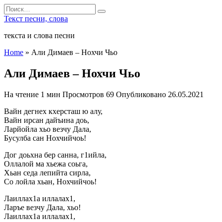
Перейти
Search
к
for:
Текст песни, слова
содержанию
текста и слова песни
Home
»
Али Димаев – Нохчи Чьо
Али Димаев – Нохчи Чьо
На чтение
1 мин
Просмотров
69
Опубликовано
26.05.2021
Вайн дегнех кхерсташ ю алу,
Вайн ирсан дайъина доь,
Ларйойла хьо везчу Дала,
Бусулба сан Нохчийчоь!
Дог доьхна бер санна, г1ийла,
Оллалой ма хьежа соьга,
Хьан седа лепийта сирла,
Со лойла хьан, Нохчийчоь!
Лаиллах1а иллалах1,
Ларъе везчу Дала, хьо!
Лаиллах1а иллалах1,