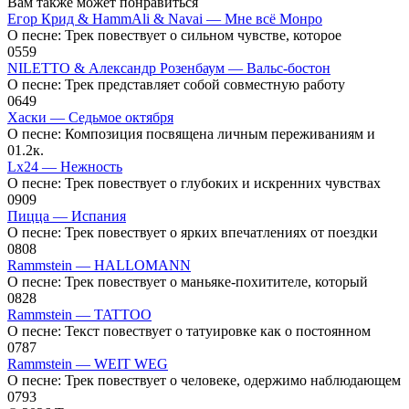
Вам также может понравиться
Егор Крид & HammAli & Navai — Мне всё Монро
О песне: Трек повествует о сильном чувстве, которое
0
559
NILETTO & Александр Розенбаум — Вальс-бостон
О песне: Трек представляет собой совместную работу
0
649
Хаски — Седьмое октября
О песне: Композиция посвящена личным переживаниям и
0
1.2к.
Lx24 — Нежность
О песне: Трек повествует о глубоких и искренних чувствах
0
909
Пицца — Испания
О песне: Трек повествует о ярких впечатлениях от поездки
0
808
Rammstein — HALLOMANN
О песне: Трек повествует о маньяке-похитителе, который
0
828
Rammstein — TATTOO
О песне: Текст повествует о татуировке как о постоянном
0
787
Rammstein — WEIT WEG
О песне: Трек повествует о человеке, одержимо наблюдающем
0
793