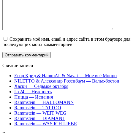
Сохранить моё имя, email и адрес сайта в этом браузере для
последующих моих комментариев.
Свежие записи
Егор Крид & HammAli & Navai — Мне всё Монро
NILETTO & Александр Розенбаум — Вальс-бостон
Хаски — Седьмое октября
Lx24 — Нежность
Пицца — Испания
Rammstein — HALLOMANN
Rammstein — TATTOO
Rammstein — WEIT WEG
Rammstein — DIAMANT
Rammstein — WAS ICH LIEBE