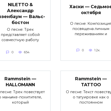
NILETTO &
Хаски — Седьмо
Александр
октября
озенбаум — Вальс-
бостон
О песне: Композици
посвящена личным
О песне: Трек
переживаниям и
представляет собой
совместную работу
0
1.2к.
0
654
Rammstein —
Rammstein —
HALLOMANN
TATTOO
песне: Трек повествует
О песне: Текст повеств
о маньяке-похитителе,
о татуировке как о
который
постоянном