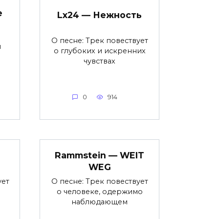
е
Lx24 — Нежность
О песне: Трек повествует
я
о глубоких и искренних
чувствах
0
914
Rammstein — WEIT
WEG
ует
О песне: Трек повествует
о человеке, одержимо
наблюдающем