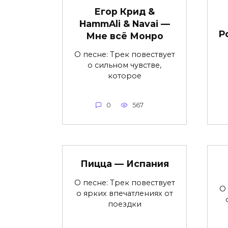
Егор Крид &
HammAli & Navai —
Р
Мне всё Монро
О песне: Трек повествует
о сильном чувстве,
которое
0
567
Пицца — Испания
О песне: Трек повествует
О 
о ярких впечатлениях от
поездки