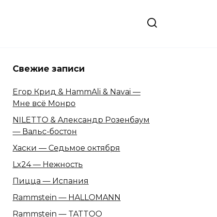
Свежие записи
Егор Крид & HammAli & Navai —
Мне всё Монро
NILETTO & Александр Розенбаум
— Вальс-бостон
Хаски — Седьмое октября
Lx24 — Нежность
Пицца — Испания
Rammstein — HALLOMANN
Rammstein — TATTOO